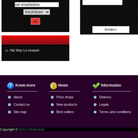
Bekijken
Hip Way Le touquet
Know more
News
Information
About
Price drops
Delivery
Contact us
New products
Legals
Site map
Best sellers
Terms and conditions
Copyright ©
DDLX Multimédia