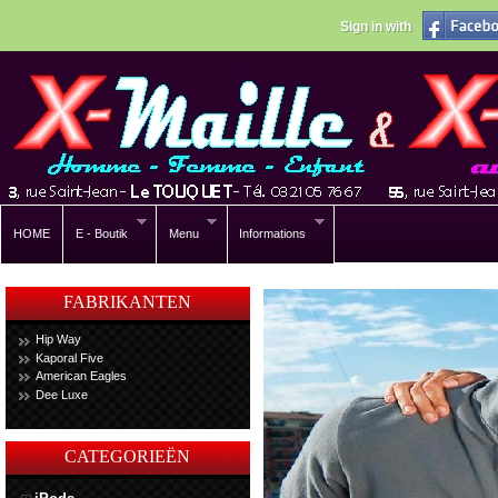
Sign in with
HOME
E - Boutik
Menu
Informations
FABRIKANTEN
Hip Way
Kaporal Five
American Eagles
Dee Luxe
CATEGORIEËN