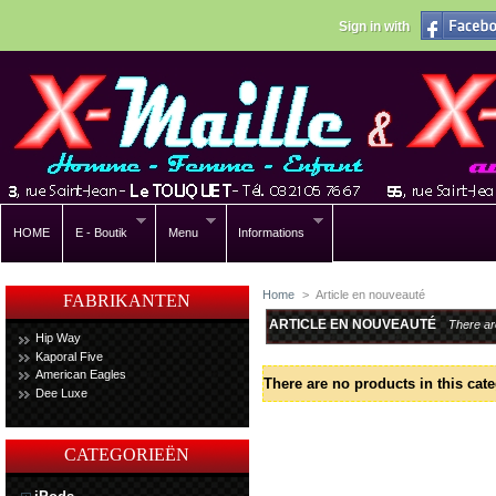
Sign in with
HOME
E - Boutik
Menu
Informations
Home
>
Article en nouveauté
FABRIKANTEN
ARTICLE EN NOUVEAUTÉ
There ar
Hip Way
Kaporal Five
American Eagles
There are no products in this cate
Dee Luxe
CATEGORIEËN