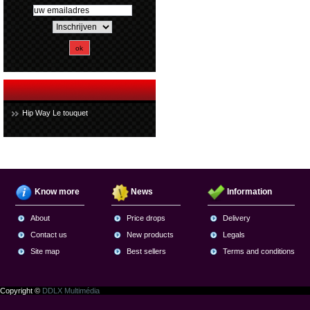
Hip Way Le touquet
Know more
News
Information
About
Price drops
Delivery
Contact us
New products
Legals
Site map
Best sellers
Terms and conditions
Copyright ©
DDLX Multimédia