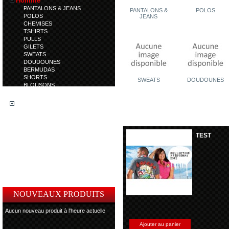
Homme
PANTALONS & JEANS
PANTALONS &
POLOS
POLOS
JEANS
CHEMISES
TSHIRTS
PULLS
GILETS
SWEATS
DOUDOUNES
BERMUDAS
SHORTS
SWEATS
DOUDOUNES
BLOUSONS
TRENCHS
Femme
Enfant
Accessoires
Coup de Coeur
TEST
Article en déstockage
Article en nouveauté
Chaussures
NOUVEAUX PRODUITS
Aucun nouveau produit à l'heure actuelle
Ajouter au panier