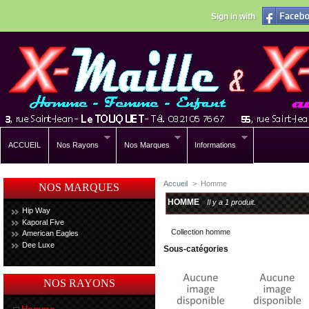
Sign in with
ACCUEIL
Nos Rayons
Nos Marques
Informations
Accueil
>
Homme
NOS MARQUES
HOMME
Il y a 1 produit.
Hip Way
Kaporal Five
Collection homme
American Eagles
Dee Luxe
Sous-catégories
NOS RAYONS