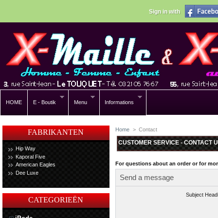
Sign in with
HOME
E - Boutik
Menu
Informations
Home
>
Contact
FABRIKANTEN
CUSTOMER SERVICE - CONTACT 
Hip Way
Kaporal Five
For questions about an order or for mo
American Eagles
Dee Luxe
Send a message
Subject Head
CATEGORIEËN