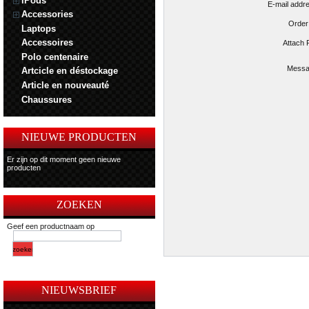
iPods
E-mail addr
Accessories
Order
Laptops
Accessoires
Attach F
Polo centenaire
Messa
Artcicle en déstockage
Article en nouveauté
Chaussures
NIEUWE PRODUCTEN
Er zijn op dit moment geen nieuwe
producten
ZOEKEN
Geef een productnaam op
NIEUWSBRIEF