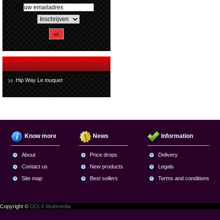
Hip Way Le touquet
Know more
News
Information
About
Price drops
Delivery
Contact us
New products
Legals
Site map
Best sellers
Terms and conditions
Copyright ©
DDLX Multimédia