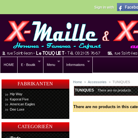
Sign in with
HOME
E - Boutik
Menu
Informations
Home
>
Accessories
>
TUNIQUES
FABRIKANTEN
TUNIQUES
There are no products.
Hip Way
Kaporal Five
American Eagles
There are no products in this cate
Dee Luxe
CATEGORIEËN