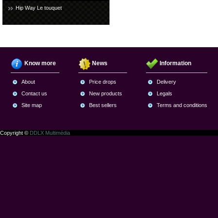
Hip Way Le touquet
Know more
News
Information
About
Price drops
Delivery
Contact us
New products
Legals
Site map
Best sellers
Terms and conditions
Copyright ©
DDLX Multimédia