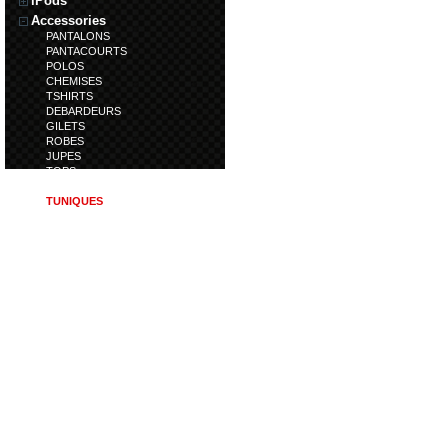
iPods
Accessories
PANTALONS
PANTACOURTS
POLOS
CHEMISES
TSHIRTS
DEBARDEURS
GILETS
ROBES
JUPES
TOPS
PULLS
TUNIQUES
TRENCHS
DOUDOUNES
SWEATS
SHORTS
BERMUDAS
CALECONS
LEGGINS
COMBINAISONS
Laptops
Accessoires
Polo centenaire
Artcicle en déstockage
Article en nouveauté
Chaussures