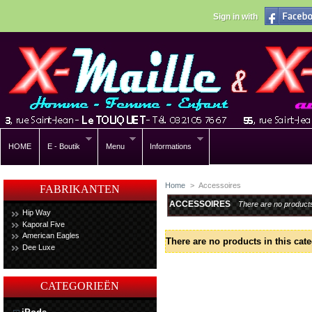
Sign in with
HOME
E - Boutik
Menu
Informations
Home
>
Accessoires
FABRIKANTEN
ACCESSOIRES
There are no product
Hip Way
Kaporal Five
American Eagles
There are no products in this cate
Dee Luxe
CATEGORIEËN