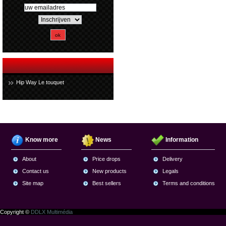
Hip Way Le touquet
Know more
News
Information
About
Price drops
Delivery
Contact us
New products
Legals
Site map
Best sellers
Terms and conditions
Copyright ©
DDLX Multimédia