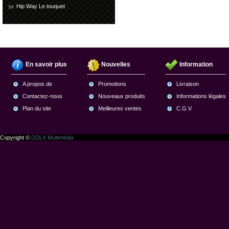
Hip Way Le touquet
En savoir plus
Nouvelles
Information
A propos de
Promotions
Livraison
Contactez-nous
Nouveaux produits
Informations légales
Plan du site
Meilleures ventes
C.G.V
Copyright ©
DDLX Multimédia