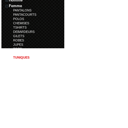
Homme
Femme
PANTALONS
PANTACOURTS
POLOS
CHEMISES
TSHIRTS
DEBARDEURS
GILETS
ROBES
JUPES
TOPS
PULLS
TUNIQUES
TRENCHS
DOUDOUNES
SWEATS
SHORTS
BERMUDAS
CALECONS
LEGGINS
COMBINAISONS
Enfant
Accessoires
Coup de Coeur
Article en déstockage
Article en nouveauté
Chaussures