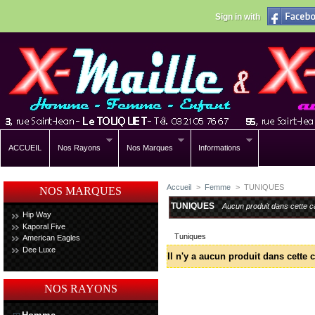
Sign in with
ACCUEIL
Nos Rayons
Nos Marques
Informations
Accueil
>
Femme
>
TUNIQUES
NOS MARQUES
TUNIQUES
Aucun produit dans cette c
Hip Way
Kaporal Five
Tuniques
American Eagles
Dee Luxe
Il n'y a aucun produit dans cette c
NOS RAYONS