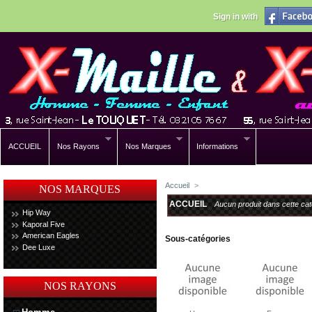
Sign in with
ACCUEIL
Nos Rayons
Nos Marques
Informations
Accueil
>
NOS MARQUES
ACCUEIL
Aucun produit dans cette cat
Hip Way
Kaporal Five
American Eagles
Sous-catégories
Dee Luxe
NOS RAYONS