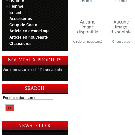
Homme
Homme
Femme
Femme
Enfant
Accessoires
Coup de Coeur
Article en déstockage
Article en nouveauté
Article en nouveauté
Chaussures
Chaussures
NOUVEAUX PRODUITS
Aucun nouveau produit à l'heure actuelle
SEARCH
Enter a product name
NEWSLETTER