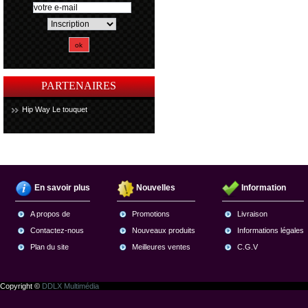
PARTENAIRES
Hip Way Le touquet
En savoir plus
Nouvelles
Information
A propos de
Promotions
Livraison
Contactez-nous
Nouveaux produits
Informations légales
Plan du site
Meilleures ventes
C.G.V
Copyright ©
DDLX Multimédia