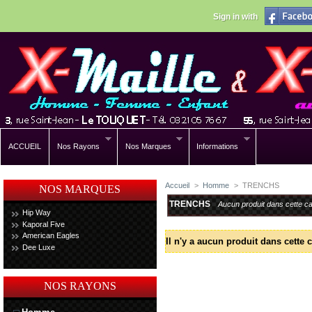
Sign in with
ACCUEIL
Nos Rayons
Nos Marques
Informations
Accueil
>
Homme
>
TRENCHS
NOS MARQUES
TRENCHS
Aucun produit dans cette ca
Hip Way
Kaporal Five
American Eagles
Il n'y a aucun produit dans cette c
Dee Luxe
NOS RAYONS