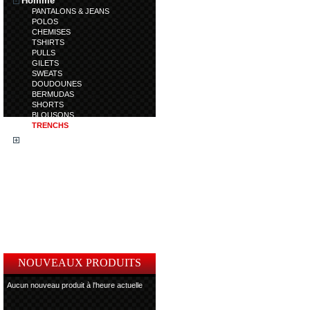
Homme
PANTALONS & JEANS
POLOS
CHEMISES
TSHIRTS
PULLS
GILETS
SWEATS
DOUDOUNES
BERMUDAS
SHORTS
BLOUSONS
TRENCHS
Femme
Enfant
Accessoires
Coup de Coeur
Article en déstockage
Article en nouveauté
Chaussures
NOUVEAUX PRODUITS
Aucun nouveau produit à l'heure actuelle