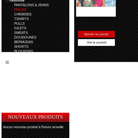
Homme
PANTALONS & JEANS
POLOS
CHEMISES
TSHIRTS
PULLS
GILETS
SWEATS
Ajouter au panier
DOUDOUNES
BERMUDAS
Voir le produit
SHORTS
BLOUSONS
TRENCHS
Femme
Enfant
Accessoires
Coup de Coeur
Article en déstockage
Article en nouveauté
Chaussures
NOUVEAUX PRODUITS
Aucun nouveau produit à l'heure actuelle