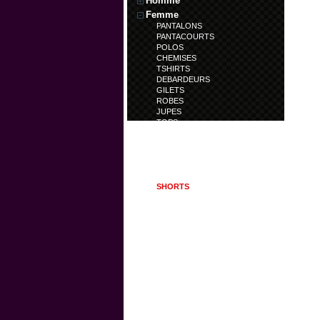
Homme
Femme
PANTALONS
PANTACOURTS
POLOS
CHEMISES
TSHIRTS
DEBARDEURS
GILETS
ROBES
JUPES
TOPS
PULLS
TUNIQUES
TRENCHS
DOUDOUNES
SWEATS
SHORTS
BERMUDAS
CALECONS
LEGGINS
COMBINAISONS
Enfant
Accessoires
Coup de Coeur
Article en déstockage
Article en nouveauté
Chaussures