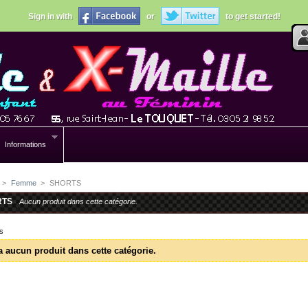
Sign in with
or
to get started!
Informations
>
Femme
>
SHORTS
RTS
Aucun produit dans cette catégorie.
s
 a aucun produit dans cette catégorie.