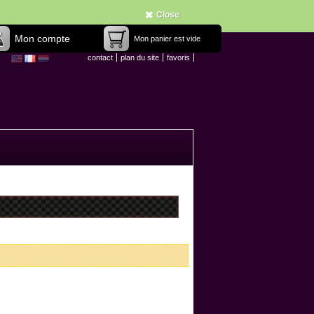
Close
Mon compte
Mon panier est vide
contact
plan du site
favoris