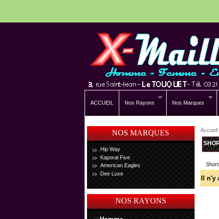
ACCUEIL
Nos Rayons
Nos Marques
Accueil
NOS MARQUES
SHO
Hip Way
Kaporal Five
Short
American Eagles
Dee Luxe
Il n'y
NOS RAYONS