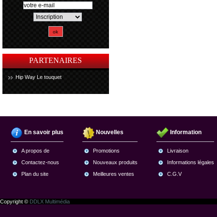
PARTENAIRES
Hip Way Le touquet
En savoir plus
Nouvelles
Information
A propos de
Promotions
Livraison
Contactez-nous
Nouveaux produits
Informations légales
Plan du site
Meilleures ventes
C.G.V
Copyright ©
DDLX Multimédia