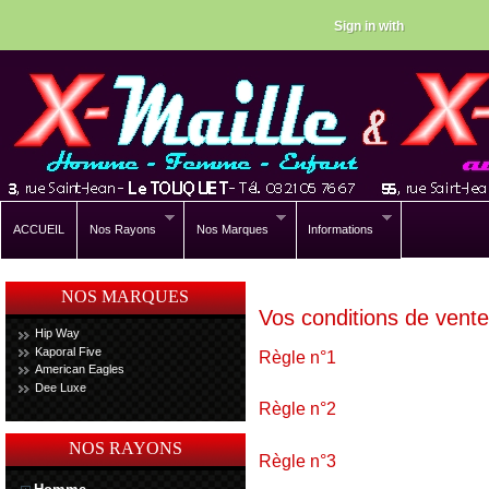
Sign in with
ACCUEIL
Nos Rayons
Nos Marques
Informations
NOS MARQUES
Vos conditions de vent
Hip Way
Kaporal Five
Règle n°1
American Eagles
Contenu de la règle numéro 1
Dee Luxe
Règle n°2
Contenu de la règle numéro 2
NOS RAYONS
Règle n°3
Contenu de la règle numéro 3