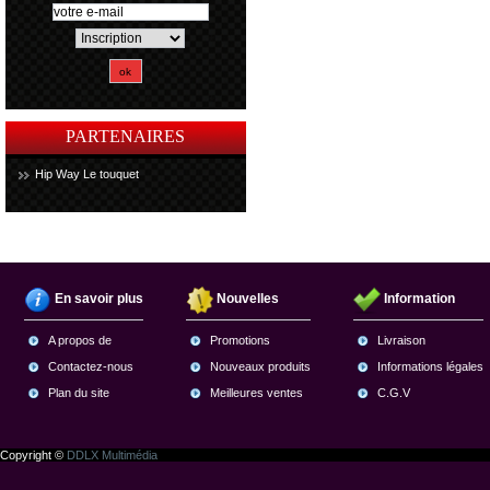
PARTENAIRES
Hip Way Le touquet
En savoir plus
Nouvelles
Information
A propos de
Promotions
Livraison
Contactez-nous
Nouveaux produits
Informations légales
Plan du site
Meilleures ventes
C.G.V
Copyright ©
DDLX Multimédia